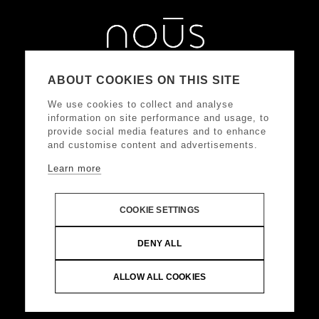
ABOUT COOKIES ON THIS SITE
We use cookies to collect and analyse
information on site performance and usage, to
provide social media features and to enhance
and customise content and advertisements.
Learn more
ΑΚΟΛΟΥΘΗΣΤΕ ΜΑΣ
COOKIE SETTINGS
DONKEY HOTELS S.A.
Headquarters: Frangoklissias
DENY ALL
9, Marousi 15125 VAT: 094032187, Registered:
KEFODE ATTIKIS, G.E.MI.: 121875001000
ALLOW ALL COOKIES
© Copyright 2024 DONKEY HOTELS S.A. All Rights
Reserved |
Web Design & Development by
.
Life
Think