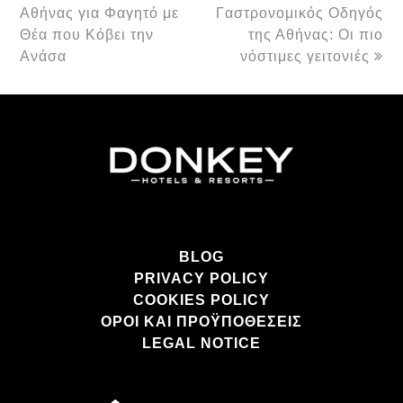
Αθήνας για Φαγητό με
Γαστρονομικός Οδηγός
Θέα που Κόβει την
της Αθήνας: Οι πιο
Ανάσα
νόστιμες γειτονιές
BLOG
PRIVACY POLICY
COOKIES POLICY
ΌΡΟΙ ΚΑΙ ΠΡΟΫΠΟΘΈΣΕΙΣ
LEGAL NOTICE