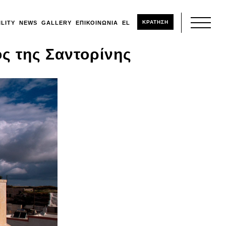
ΚΡΑΤΗΣΗ
ILITY
NEWS
GALLERY
ΕΠΙΚΟΙΝΩΝΊΑ
EL
ός της Σαντορίνης