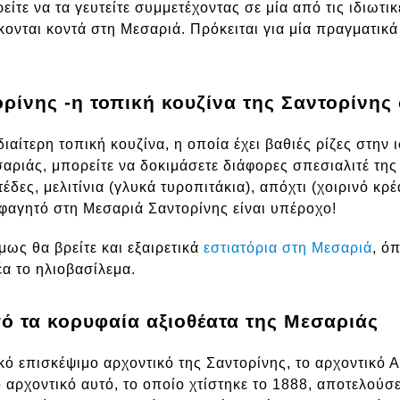
ίτε να τα γευτείτε συμμετέχοντας σε μία από τις ιδιωτ
νται κοντά στη Μεσαριά. Πρόκειται για μία πραγματικά
ίνης -η τοπική κουζίνα της Σαντορίνης 
διαίτερη τοπική κουζίνα, η οποία έχει βαθιές ρίζες στην 
σαριάς, μπορείτε να δοκιμάσετε διάφορες σπεσιαλιτέ της
ες, μελιτίνια (γλυκά τυροπιτάκια), απόχτι (χοιρινό κρέ
 φαγητό στη Μεσαριά Σαντορίνης είναι υπέροχο!
ως θα βρείτε και εξαιρετικά
εστιατόρια στη Μεσαριά
, ό
έα το ηλιοβασίλεμα.
ό τα κορυφαία αξιοθέατα της Μεσαριάς
κό επισκέψιμο αρχοντικό της Σαντορίνης, το αρχοντικό Α
 αρχοντικό αυτό, το οποίο χτίστηκε το 1888, αποτελούσε