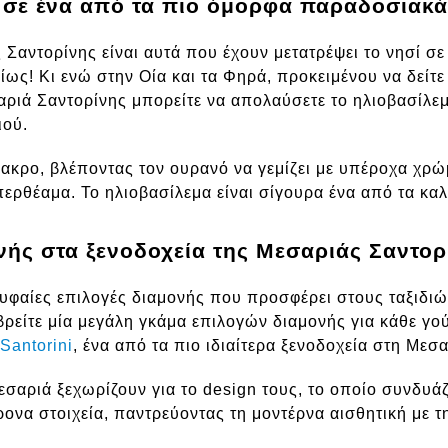
 σε ένα από τα πιο όμορφα παραδοσιακά
 Σαντορίνης είναι αυτά που έχουν μετατρέψει το νησί σ
ως! Κι ενώ στην Οία και τα Φηρά, προκειμένου να δείτε
ριά Σαντορίνης μπορείτε να απολαύσετε το ηλιοβασίλεμ
ιού.
πακρο, βλέποντας τον ουρανό να γεμίζει με υπέροχα χρώ
περθέαμα. Το ηλιοβασίλεμα είναι σίγουρα ένα από τα κα
νής στα ξενοδοχεία της Μεσαριάς Σαντορ
ορυφαίες επιλογές διαμονής που προσφέρει στους ταξιδι
βρείτε μία μεγάλη γκάμα επιλογών διαμονής για κάθε γο
Santorini
, ένα από τα πιο ιδιαίτερα ξενοδοχεία στη Μεσ
εσαριά ξεχωρίζουν για το design τους, το οποίο συνδυάζ
χρονα στοιχεία, παντρεύοντας τη μοντέρνα αισθητική με