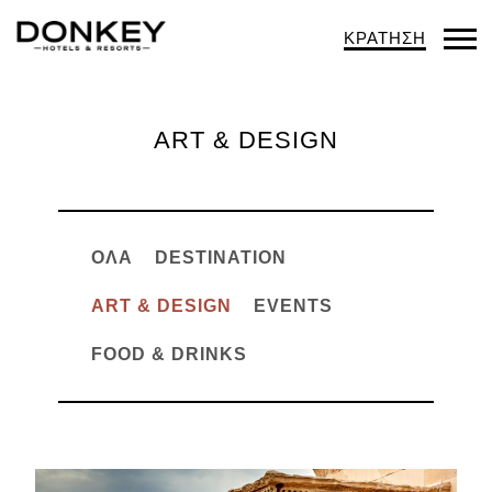
ΚΡΑΤΗΣΗ
Op
Mob
Me
ART & DESIGN
ΌΛΑ
DESTINATION
ART & DESIGN
EVENTS
FOOD & DRINKS