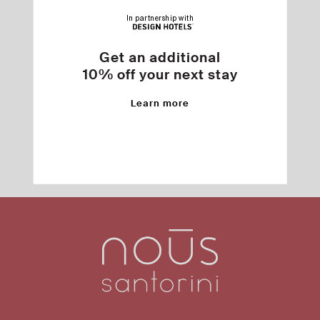
ταχυτήτων στο διαδίκτυο. Το φυσικό φως σε
In partnership with
συνδυασμό με τα έπιπλα μοναδικού design
δημιουργούν ένα ξεχωριστό περιβάλλον για τις
Get an additional
εκδηλώσεις σας,
10% off your next stay
Επικοινωνήστε μαζί μας:
Τ: +30 695 237 1404
Learn more
Email: sales@donkeyhotels.gr