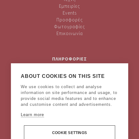
Εμπειρίες
Events
Προσφορές
Φωτογραφίες
Επικοινωνία
ΠΛΗΡΟΦΟΡΙΕΣ
Privacy Policy
Cookies Policy
ABOUT COOKIES ON THIS SITE
Όροι και προϋποθέσεις
We use cookies to collect and analyse
Legal Notice
information on site performance and usage, to
provide social media features and to enhance
and customise content and advertisements.
ΑΚΟΛΟΥΘΗΣΤΕ ΜΑΣ
Learn more
COOKIE SETTINGS